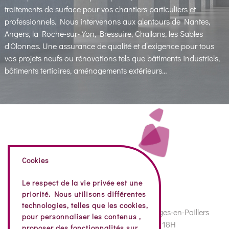
traitements de surface pour vos chantiers particuliers et
professionnels. Nous intervenons aux alentours de Nantes,
Angers, la Roche-sur-Yon, Bressuire, Challans, les Sables
d'Olonnes. Une assurance de qualité et d’exigence pour tous
vos projets neufs ou rénovations tels que bâtiments industriels,
bâtiments tertiaires, aménagements extérieurs…
Cookies
Le respect de la vie privée est une
priorité. Nous utilisons différentes
technologies, telles que les cookies,
74 Rue de la Vendée, 85130 Bazoges-en-Paillers
pour personnaliser les contenus ,
Nos horaires : 8H – 12H30 | 14H – 18H
proposer des fonctionnalités sur