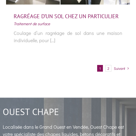
RAGRÉAGE D’UN SOL CHEZ UN PARTICULIER
Traitement de surface
Coulage d’un ragréage de sol dans une maison
individuelle, pour [...]
1
2
Suivant
RAGRÉAGE D’UN SOL CHEZ UN
OUEST CHAPE
PARTICULIER
Traitement de surface
Localisée dans le Grand Ouest en Vendée, Ouest Chape est
votre spécialiste des chapes liquides, bétons décoratifs et