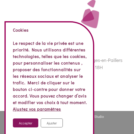
Cookies
Le respect de la vie privée est une
priorité. Nous utilisons différentes
technologies, telles que les cookies,
74 Rue de la Vendée, 85130 Bazoges-en-Paillers
pour personnaliser les contenus ,
Nos horaires : 8H – 12H30 | 14H – 18H
proposer des fonctionnalités sur
02 51 07 72 81
les réseaux sociaux et analyser le
trafic. Merci de cliquer sur le
bouton ci-contre pour donner votre
accord. Vous pouvez changer d’avis
et modifier vos choix à tout moment.
Ajustez vos paramètres
Plan de site
|
Mentions légales
|
Création iStudio
Accepter
Ajuster
Facebook
YouTube
LinkedIn
Nous