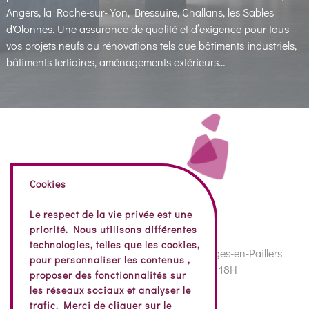
Angers, la Roche-sur-Yon, Bressuire, Challans, les Sables
d'Olonnes. Une assurance de qualité et d’exigence pour tous
vos projets neufs ou rénovations tels que bâtiments industriels,
bâtiments tertiaires, aménagements extérieurs…
Cookies
Le respect de la vie privée est une
priorité. Nous utilisons différentes
technologies, telles que les cookies,
74 Rue de la Vendée, 85130 Bazoges-en-Paillers
pour personnaliser les contenus ,
Nos horaires : 8H – 12H30 | 14H – 18H
proposer des fonctionnalités sur
02 51 07 72 81
les réseaux sociaux et analyser le
trafic. Merci de cliquer sur le