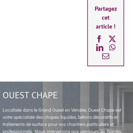
Partagez
cet
article !
Facebook
X
LinkedIn
What
Email
OUEST CHAPE
Localisée dans le Grand Ouest en Vendée, Ouest Chape est
votre spécialiste des chapes liquides, bétons décoratifs et
traitements de surface pour vos chantiers particuliers et
professionnels. Nous intervenons aux alentours de Nantes,