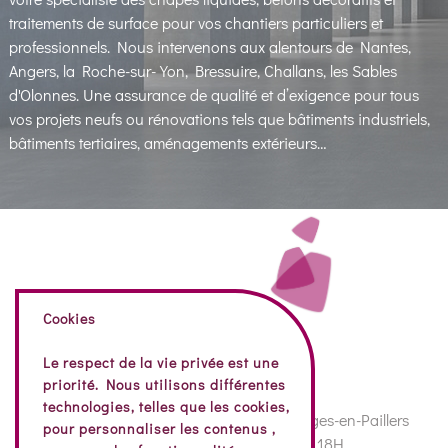
traitements de surface pour vos chantiers particuliers et
professionnels. Nous intervenons aux alentours de Nantes,
Angers, la Roche-sur-Yon, Bressuire, Challans, les Sables
d'Olonnes. Une assurance de qualité et d’exigence pour tous
vos projets neufs ou rénovations tels que bâtiments industriels,
bâtiments tertiaires, aménagements extérieurs…
Cookies
Le respect de la vie privée est une
priorité. Nous utilisons différentes
technologies, telles que les cookies,
74 Rue de la Vendée, 85130 Bazoges-en-Paillers
pour personnaliser les contenus ,
Nos horaires : 8H – 12H30 | 14H – 18H